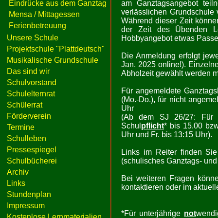
Eindrücke aus dem Ganztag
am Ganztagsangebot teiln
verlässlichen Grundschule 
Mensa / Mittagessen
Während dieser Zeit könne
Ferienbetreuung
der Zeit des Übenden Le
Unsere Schule
Hobbyangebot etwas Passe
Projektschule "Plattdeutsch"
Die Anmeldung erfolgt jewe
Musikalische Grundschule
Jan. 2025 online!). Einzel
Das sind wir
Abholzeit gewählt werden m
Schulvorstand
Für angemeldete Ganztagsk
Schulelternrat
(Mo.-Do.), für nicht angemel
Schülerrat
Uhr
Förderverein
(Ab dem SJ 26/27: Für a
Schul
pflicht
* bis 15.00 bzw
Termine
Uhr und Fr. bis 13:15 Uhr).
Schulleben
Pressespiegel
Links im Reiter finden Si
Schulbücherei
(schulisches Ganztags- und
Archiv
Bei weiteren Fragen könne
Links
kontaktieren oder im aktue
Stundenplan
Impressum
*Für unterjährige
not
wendi
Kostenlose Lernmaterialien