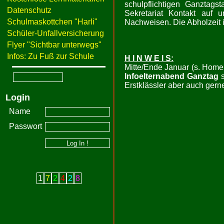
schulpflichtigen Ganztag
Datenschutz
Sekretariat Kontakt auf 
Schulmaskottchen "Harli"
Nachweisen. Die Abholzeit i
Schüler-Unfallversicherung
Flyer "Sichtbar unterwegs"
Infos: Zu Fuß zur Schule
H I N W E I S:
Mitte/Ende Januar (s. Home
Infoelternabend Ganztag
s
Erstklässler aber auch gerne 
Login
Name
Passwort
1
7
2
4
2
8